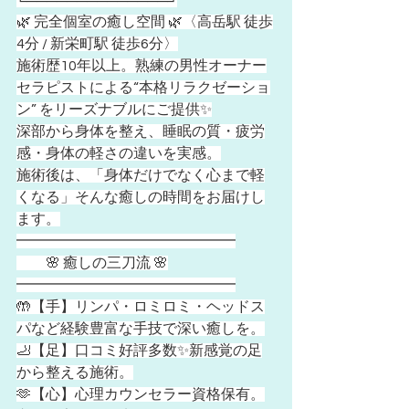
╚══════════════╝
🌿 完全個室の癒し空間 🌿〈高岳駅 徒歩
4分 / 新栄町駅 徒歩6分〉
施術歴10年以上。熟練の男性オーナー
セラピストによる“本格リラクゼーショ
ン” をリーズナブルにご提供✨
深部から身体を整え、睡眠の質・疲労
感・身体の軽さの違いを実感。
施術後は、「身体だけでなく心まで軽
くなる」そんな癒しの時間をお届けし
ます。
━━━━━━━━━━━━━━━
　　🌸 癒しの三刀流 🌸
━━━━━━━━━━━━━━━
🤲【手】リンパ・ロミロミ・ヘッドス
パなど経験豊富な手技で深い癒しを。
🦶【足】口コミ好評多数✨新感覚の足
から整える施術。
🫶【心】心理カウンセラー資格保有。