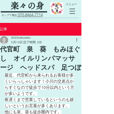
​楽々の身
​メニュー
070-8464-7714
タップで電話
記事
2022rakuraku
5月13日
読了時間: 2分
代官町 泉 葵 もみほぐ
し オイルリンパマッサ
ージ ヘッドスパ 足つぼ
最近、代官町から来られるお客様が多
くいらっしゃいます！小川の交差点か
らすぐなので徒歩で10分以内という方
が多いようです。
夜遅くまで営業しているというのも嬉
しいというお言葉が多くあります。
他にも泉、葵も徒歩圏内です。