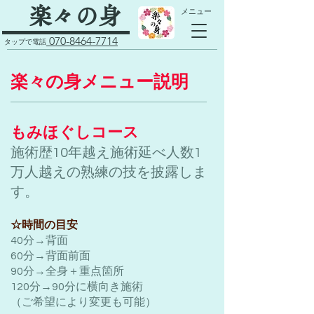
​楽々の身
​メニュー
070-8464-7714
タップで電話
​楽々の身メニュー説明
もみほぐしコース​
施術歴10年越え施術延べ人数1
万人越えの熟練の技を披露しま
す。
☆時間の目安
40分→背面
60分→背面前面
90分→全身＋重点箇所
120分→90分に横向き施術
（ご希望により変更も可能）