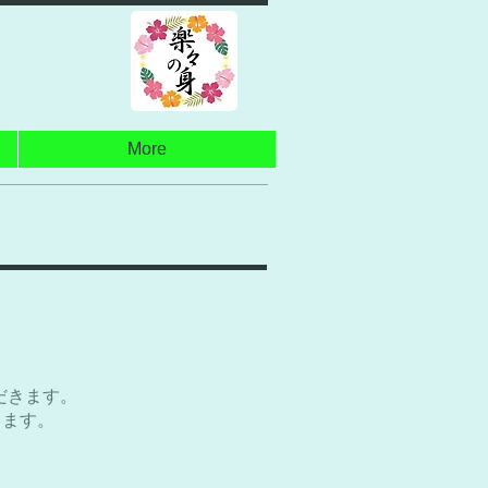
​メニュー
タップで電話
More
だきます。
きます。