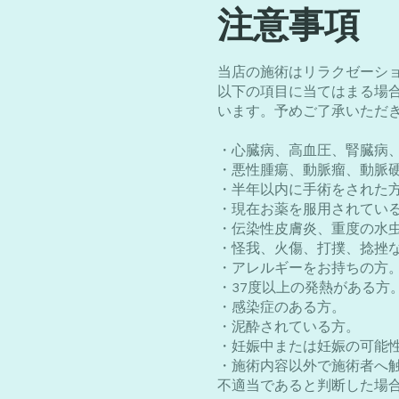
​注意事項
当店の施術はリラクゼーシ
以下の項目に当てはまる場
います。予めご了承いただ
・心臓病、高血圧、腎臓病
・悪性腫瘍、動脈瘤、動脈
・半年以内に手術をされた
・現在お薬を服用されてい
・伝染性皮膚炎、重度の水
・怪我、火傷、打撲、捻挫
・アレルギーをお持ちの方
・37度以上の発熱がある方
・感染症のある方。
・泥酔されている方。
・妊娠中または妊娠の可能
・施術内容以外で施術者へ
不適当であると判断した場